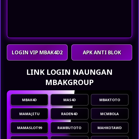
LOGIN VIP MBAK4D2
APK ANTI BLOK
LINK LOGIN NAUNGAN
MBAKGROUP
MBAK4D
MAS4D
MBAKTOTO
MAMAJITU
RADEN4D
MCMBOLA
MAMASLOT99
RAMBUTOTO
MAHKOTAWD